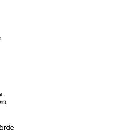
r
ät
an)
örde