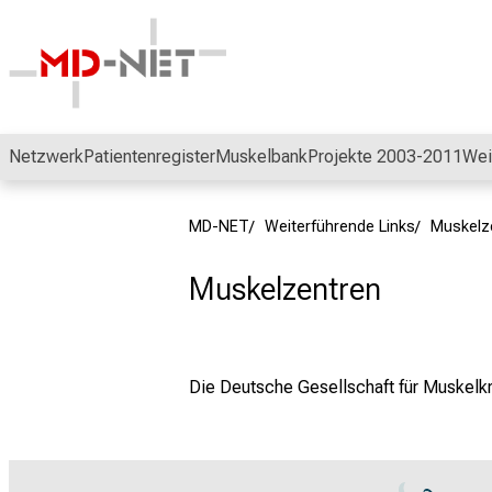
Schließen
Netzwerk
Patientenregister
Muskelbank
Projekte 2003-2011
Wei
MD-NET
Weiterführende Links
Muskelz
Muskelzentren
Die
Deutsche Gesellschaft für Muskelk