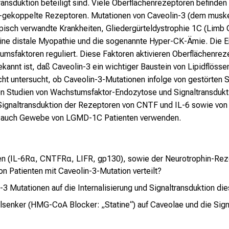
ansduktion beteiligt sind. Viele Oberflächenrezeptoren befinden
-gekoppelte Rezeptoren. Mutationen von Caveolin-3 (dem muske
ypisch verwandte Krankheiten, Gliedergürteldystrophie 1C (Lim
ine distale Myopathie und die sogenannte Hyper-CK-Ämie. Die E
msfaktoren reguliert. Diese Faktoren aktivieren Oberflächenrez
ekannt ist, daß Caveolin-3 ein wichtiger Baustein von Lipidflöss
cht untersucht, ob Caveolin-3-Mutationen infolge von gestörten
gen Studien von Wachstumsfaktor-Endozytose und Signaltransdukt
r Signaltransduktion der Rezeptoren von CNTF und IL-6 sowie v
ls auch Gewebe von LGMD-1C Patienten verwenden.
n (IL-6Rα, CNTFRα, LIFR, gp130), sowie der Neurotrophin-Reze
von Patienten mit Caveolin-3-Mutation verteilt?
-3 Mutationen auf die Internalisierung und Signaltransduktion d
senker (HMG-CoA Blocker: „Statine“) auf Caveolae und die Signa