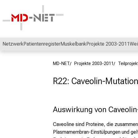
Schließen
Netzwerk
Patientenregister
Muskelbank
Projekte 2003-2011
Wei
MD-NET
Projekte 2003-2011
Teilproje
R22: Caveolin-Mutatio
Auswirkung von Caveolin
Caveoline sind Proteine, die zusammen 
Plasmamembran-Einstülpungen und gelten 