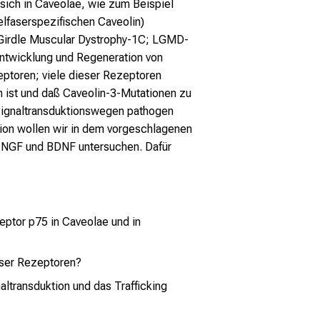
 sich in Caveolae, wie zum Beispiel
lfaserspezifischen Caveolin)
b Girdle Muscular Dystrophy-1C; LGMD-
ntwicklung und Regeneration von
eptoren; viele dieser Rezeptoren
en ist und daß Caveolin-3-Mutationen zu
 Signaltransduktionswegen pathogen
ion wollen wir in dem vorgeschlagenen
on NGF und BDNF untersuchen. Dafür
ptor p75 in Caveolae und in
ieser Rezeptoren?
ltransduktion und das Trafficking