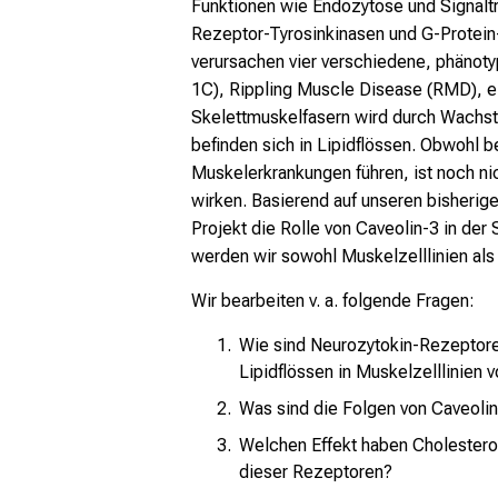
Funktionen wie Endozytose und Signaltr
Rezeptor-Tyrosinkinasen und G-Protein
verursachen vier verschiedene, phänot
1C), Rippling Muscle Disease (RMD), e
Skelettmuskelfasern wird durch Wachstu
befinden sich in Lipidflössen. Obwohl b
Muskelerkrankungen führen, ist noch ni
wirken. Basierend auf unseren bisheri
Projekt die Rolle von Caveolin-3 in de
werden wir sowohl Muskelzelllinien a
Wir bearbeiten v. a. folgende Fragen:
Wie sind Neurozytokin-Rezeptore
Lipidflössen in Muskelzelllinien 
Was sind die Folgen von Caveolin
Welchen Effekt haben Cholesterol
dieser Rezeptoren?