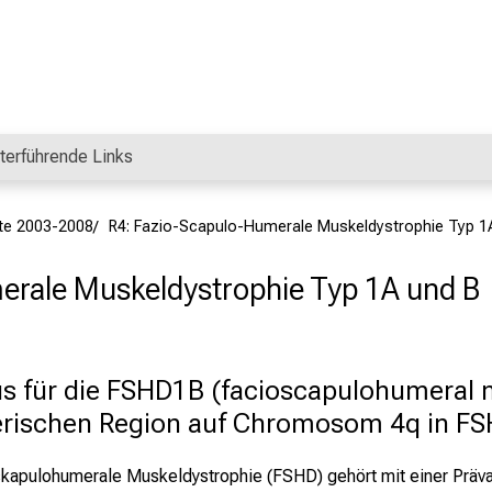
terführende Links
kte 2003-2008
R4: Fazio-Scapulo-Humerale Muskeldystrophie Typ 1
erale Muskeldystrophie Typ 1A und B
 für die FSHD1B (facioscapulohumeral m
erischen Region auf Chromosom 4q in F
skapulohumerale Muskeldystrophie (FSHD) gehört mit einer Präva