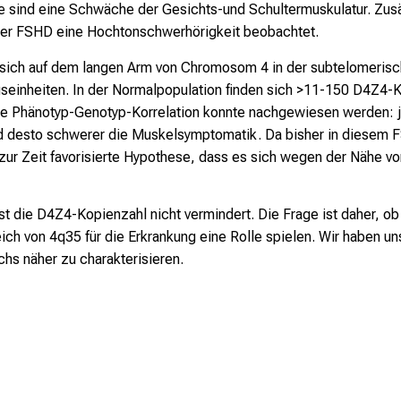
 sind eine Schwäche der Gesichts-und Schultermuskulatur. Zu
der FSHD eine Hochtonschwerhörigkeit beobachtet.
t sich auf dem langen Arm von Chromosom 4 in der subtelomerisc
einheiten. In der Normalpopulation finden sich >11-150 D4Z4-
ne Phänotyp-Genotyp-Korrelation konnte nachgewiesen werden: je
und desto schwerer die Muskelsymptomatik. Da bisher in diese
ie zur Zeit favorisierte Hypothese, dass es sich wegen der Nähe
t die D4Z4-Kopienzahl nicht vermindert. Die Frage ist daher, o
ich von 4q35 für die Erkrankung eine Rolle spielen. Wir haben u
hs näher zu charakterisieren.