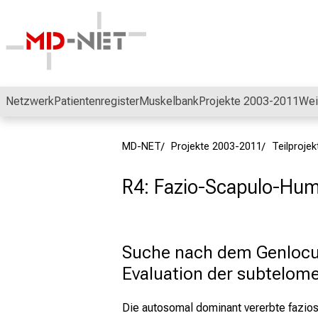
Schließen
Netzwerk
Patientenregister
Muskelbank
Projekte 2003-2011
Wei
MD-NET
Projekte 2003-2011
Teilproje
R4: Fazio-Scapulo-Hum
Suche nach dem Genlocus
Evaluation der subtelom
Die autosomal dominant vererbte fazio