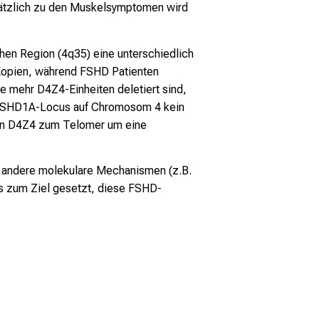
sätzlich zu den Muskelsymptomen wird
hen Region (4q35) eine unterschiedlich
Kopien, während FSHD Patienten
 mehr D4Z4-Einheiten deletiert sind,
m FSHD1A-Locus auf Chromosom 4 kein
 von D4Z4 zum Telomer um eine
b andere molekulare Mechanismen (z.B.
ns zum Ziel gesetzt, diese FSHD-